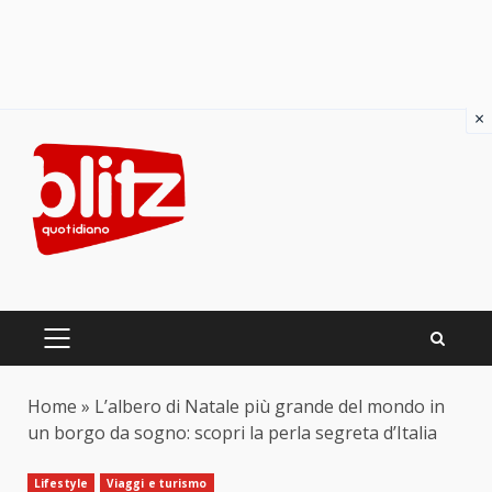
×
Skip
to
content
PRIMARY
MENU
Home
»
L’albero di Natale più grande del mondo in
un borgo da sogno: scopri la perla segreta d’Italia
Lifestyle
Viaggi e turismo