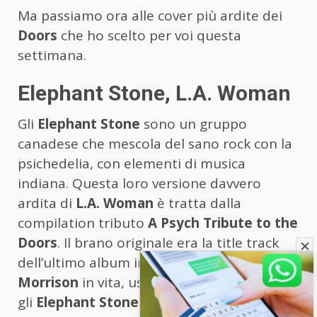
Ma passiamo ora alle cover più ardite dei
Doors
che ho scelto per voi questa
settimana.
Elephant Stone, L.A. Woman
Gli
Elephant Stone
sono un gruppo
canadese che mescola del sano rock con la
psichedelia, con elementi di musica
indiana. Questa loro versione davvero
ardita di
L.A. Woman
è tratta dalla
compilation tributo
A Psych Tribute to the
Doors
. Il brano originale era la title track
dell’ultimo album inciso dai
Doors
con
Jim
Morrison
in vita, uscito nel 1971. Nel video,
gli
Elephant Stone
eseguono la loro