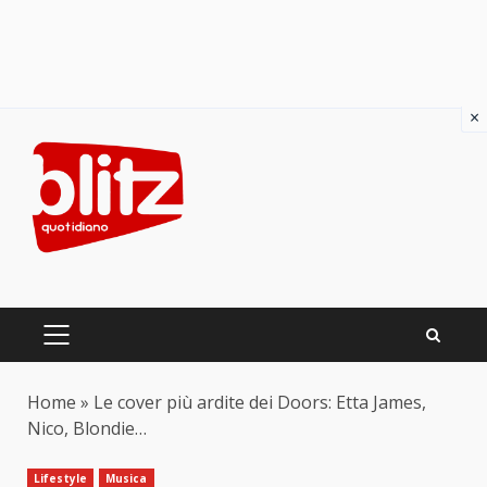
×
Skip
to
content
PRIMARY
MENU
Home
»
Le cover più ardite dei Doors: Etta James,
Nico, Blondie…
Lifestyle
Musica