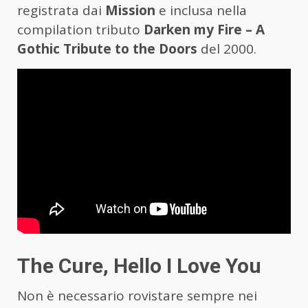
registrata dai
Mission
e inclusa nella
compilation tributo
Darken my Fire – A
Gothic Tribute to the Doors
del 2000.
The Cure, Hello I Love You
Non è necessario rovistare sempre nei