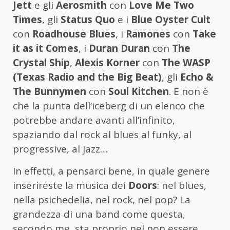
Jett
e gli
Aerosmith
con
Love Me Two
Times
, gli
Status Quo
e i
Blue Oyster Cult
con
Roadhouse Blues
, i
Ramones
con
Take
it as it Comes
, i
Duran Duran
con
The
Crystal Ship
,
Alexis Korner
con
The WASP
(Texas Radio and the Big Beat)
, gli
Echo &
The Bunnymen
con
Soul Kitchen
. E non è
che la punta dell’iceberg di un elenco che
potrebbe andare avanti all’infinito,
spaziando dal rock al blues al funky, al
progressive, al jazz…
In effetti, a pensarci bene, in quale genere
inserireste la musica dei
Doors
: nel blues,
nella psichedelia, nel rock, nel pop? La
grandezza di una band come questa,
secondo me, sta proprio nel non essere