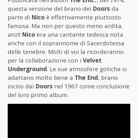
Pubblicata nell’album
The End…
del 1974,
questa versione del brano dei
Doors
da
parte di
Nico
è effettivamente piuttosto
famosa. Ma non per questo meno ardita,
anzi!
Nico
era una cantante tedesca nota
anche con il soprannome di Sacerdotessa
delle tenebre. Molti di voi la ricorderanno
per la collaborazione con i
Velvet
Underground
. Le sue atmosfere gotiche si
adattano molto bene a
The End
, brano
inciso dai
Doors
nel 1967 come conclusione
del loro primo album.