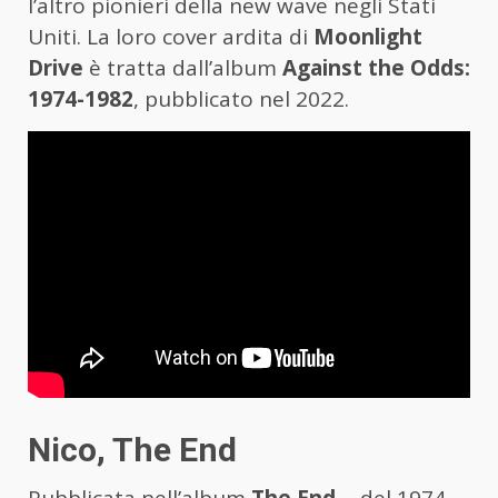
l’altro pionieri della new wave negli Stati
Uniti. La loro cover ardita di
Moonlight
Drive
è tratta dall’album
Against the Odds:
1974-1982
, pubblicato nel 2022.
Nico, The End