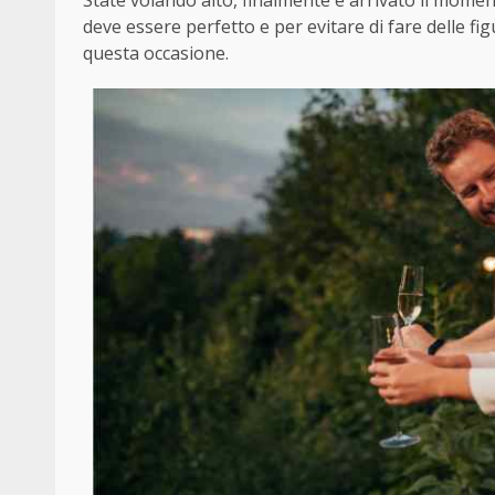
State volando alto, finalmente è arrivato il mom
deve essere perfetto e per evitare di fare delle fi
questa occasione.