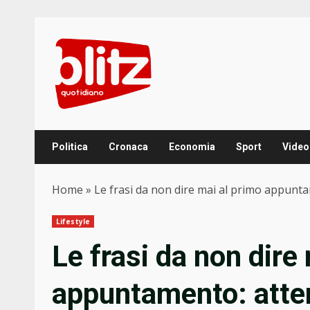
Skip
to
content
Politica
Cronaca
Economia
Sport
Video
Home
»
Le frasi da non dire mai al primo appunt
Lifestyle
Le frasi da non dire
appuntamento: atte