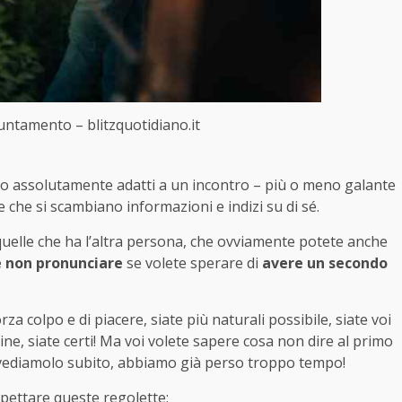
untamento – blitzquotidiano.it
no assolutamente adatti a un incontro – più o meno galante
 che si scambiano informazioni e indizi su di sé.
 quelle che ha l’altra persona, che ovviamente potete anche
e non pronunciare
se volete sperare di
avere un secondo
za colpo e di piacere, siate più naturali possibile, siate voi
ne, siate certi! Ma voi volete sapere cosa non dire al primo
vediamolo subito, abbiamo già perso troppo tempo!
spettare queste regolette: