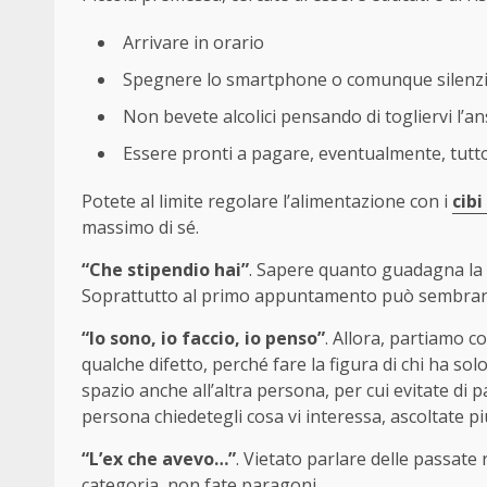
Arrivare in orario
Spegnere lo smartphone o comunque silenzi
Non bevete alcolici pensando di togliervi l’an
Essere pronti a pagare, eventualmente, tutto
Potete al limite regolare l’alimentazione con i
cib
massimo di sé.
“Che stipendio hai”
. Sapere quanto guadagna la 
Soprattutto al primo appuntamento può sembrare c
“Io sono, io faccio, io penso”
. Allora, partiamo c
qualche difetto, perché fare la figura di chi ha s
spazio anche all’altra persona, per cui evitate di pa
persona chiedetegli cosa vi interessa, ascoltate pi
“L’ex che avevo…”
. Vietato parlare delle passat
categoria, non fate paragoni.