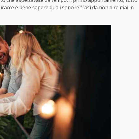
ento che aspettavate da tempo, il primo appuntamento, tutto
guracce è bene sapere quali sono le frasi da non dire mai in