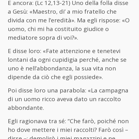
E ancora: (Lc 12,13-21) Uno della folla disse
a Gesù: «Maestro, di’ a mio fratello che
divida con me l’eredità». Ma egli rispose: «O
uomo, chi mi ha costituito giudice o
mediatore sopra di voi?».
E disse loro: «Fate attenzione e tenetevi
lontani da ogni cupidigia perché, anche se
uno è nell’abbondanza, la sua vita non
dipende da ciò che egli possiede».
Poi disse loro una parabola: «La campagna
di un uomo ricco aveva dato un raccolto
abbondante.
Egli ragionava tra sé: “Che farò, poiché non
ho dove mettere i miei raccolti? Farò così –
disse –: demolirò i miei magazzini e ne