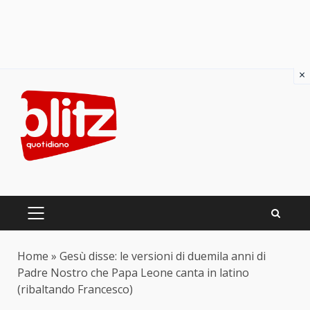
×
Skip
to
content
PRIMARY
MENU
Home
»
Gesù disse: le versioni di duemila anni di
Padre Nostro che Papa Leone canta in latino
(ribaltando Francesco)