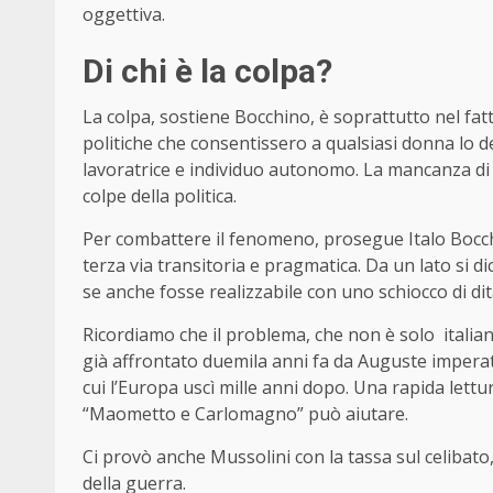
oggettiva.
Di chi è la colpa?
La colpa, sostiene Bocchino, è soprattutto nel fatt
politiche che consentissero a qualsiasi donna l
lavoratrice e individuo autonomo. La mancanza di r
colpe della politica.
Per combattere il fenomeno, prosegue Italo Bocch
terza via transitoria e pragmatica. Da un lato si di
se anche fosse realizzabile con uno schiocco di di
Ricordiamo che il problema, che non è solo italian
già affrontato duemila anni fa da Auguste imperato
cui l’Europa uscì mille anni dopo. Una rapida lettu
“Maometto e Carlomagno” può aiutare.
Ci provò anche Mussolini con la tassa sul celibato,
della guerra.