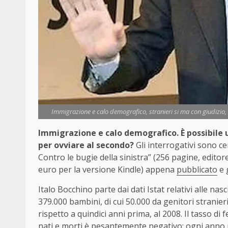
Immigrazione e calo demografico, stranieri si ma con giudizio, 
Immigrazione e calo demografico. È possibile u
per ovviare al secondo?
Gli interrogativi sono cent
Contro le bugie della sinistra” (256 pagine, edito
euro per la versione Kindle) appena
pubblicato
e 
Italo Bocchino parte dai dati Istat relativi alle nasc
379.000 bambini, di cui 50.000 da genitori stranieri
rispetto a quindici anni prima, al 2008. Il tasso di f
nati e morti è pesantemente negativo: ogni anno m