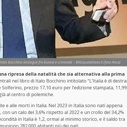
Italo Bocchino distingue fra buona e criminale - Blitzquotidiano.it (foto Ansa)
na ripresa della natalità che sia alternativa alla prima
rali nel libro di Italo Bocchino intitolato “L’Italia è di destra
re Solferino, prezzo 17,10 euro per l’edizione stampata, 11,99
già al centro di polemiche.
ite e alle morti in Italia. Nel 2023 in Italia sono nati appena
, con un calo del 3,6% rispetto al 2022 e un crollo del 34,2%
econdità in Italia è 1,2, ormai al minimo storico, e il saldo tra
uoiono 282.000 abitanti più dei nati.