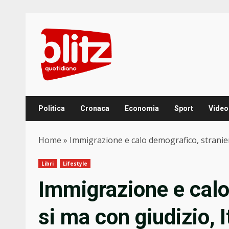
Skip
to
content
Politica
Cronaca
Economia
Sport
Video
Home
»
Immigrazione e calo demografico, stranier
Libri
Lifestyle
Immigrazione e calo
si ma con giudizio, 