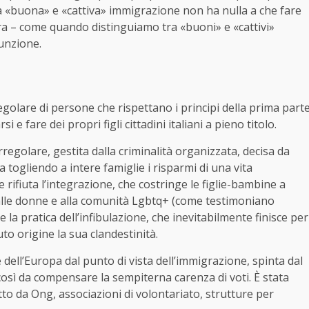
ra «buona» e «cattiva» immigrazione non ha nulla a che fare
ra – come quando distinguiamo tra «buoni» e «cattivi»
funzione.
golare di persone che rispettano i principi della prima part
 e fare dei propri figli cittadini italiani a pieno titolo.
regolare, gestita dalla criminalità organizzata, decisa da
a togliendo a intere famiglie i risparmi di una vita
rifiuta l’integrazione, che costringe le figlie-bambine a
i alle donne e alla comunità Lgbtq+ (come testimoniano
 la pratica dell’infibulazione, che inevitabilmente finisce per
uto origine la sua clandestinità.
le dell’Europa dal punto di vista dell’immigrazione, spinta dal
, così da compensare la sempiterna carenza di voti. È stata
atto da Ong, associazioni di volontariato, strutture per