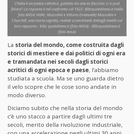
L’Italia è un paese cattolico, guidato da una ex fascista: ci si può
fidare? La risposta è nel confronto col 1922- Blitzquotidiano.it (nella
foto ANSA: Hitler, Mussolini e Vittorio Emanuele) Mussolini e
Churchill, una storia segreta, rivelati sconcertanti dettagli inediti sul
loro rapporto - blitz quotidiano.it (foto ANSA) - Blitzquotidiano.it
(foto Ansa)
La
storia del mondo, come costruita dagli
storici di mestiere e dai politici di ogni era
e tramandata nei secoli dagli storici
acritici di ogni epoca e paese
, l’abbiamo
studiata a scuola. Ma se uno guarda dietro
il velo scopre che le cose sono andate in
modo diverso.
Diciamo subito che nella storia del mondo
c’è uno stacco a partire dagli ultimi tre
secoli, merito della rivoluzione industriale,
con una accelerazione negli ultimi 30 anni,