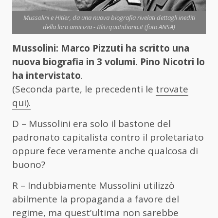
Mussolini e Hitler, da una nuova biografia rivelati dettagli inediti
della loro amicizia - Blitzquotidiano.it (foto ANSA)
Mussolini: Marco Pizzuti ha scritto una
nuova biografia in 3 volumi. Pino Nicotri lo
ha intervistato
.
(Seconda parte, le precedenti le
trovate
qui).
D – Mussolini era solo il bastone del
padronato capitalista contro il proletariato
oppure fece veramente anche qualcosa di
buono?
R – Indubbiamente Mussolini utilizzò
abilmente la propaganda a favore del
regime, ma quest’ultima non sarebbe