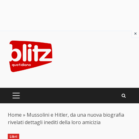
×
Skip
to
content
PRIMARY
MENU
Home
»
Mussolini e Hitler, da una nuova biografia
rivelati dettagli inediti della loro amicizia
Libri