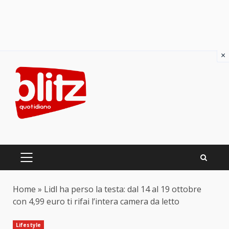
×
Skip
to
content
PRIMARY
MENU
Home
»
Lidl ha perso la testa: dal 14 al 19 ottobre
con 4,99 euro ti rifai l’intera camera da letto
Lifestyle