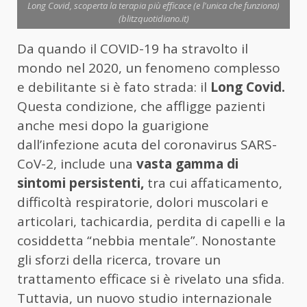
Long Covid, scoperta la terapia più efficace (e l'unica che funziona)
(blitzquotidiano.it)
Da quando il COVID-19 ha stravolto il
mondo nel 2020, un fenomeno complesso
e debilitante si è fato strada: il
Long Covid.
Questa condizione, che affligge pazienti
anche mesi dopo la guarigione
dall’infezione acuta del coronavirus SARS-
CoV-2, include una
vasta gamma di
sintomi persistenti,
tra cui affaticamento,
difficoltà respiratorie, dolori muscolari e
articolari, tachicardia, perdita di capelli e la
cosiddetta “nebbia mentale”. Nonostante
gli sforzi della ricerca, trovare un
trattamento efficace si è rivelato una sfida.
Tuttavia, un nuovo studio internazionale