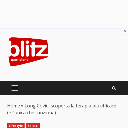
×
Skip
to
content
PRIMARY
MENU
Home
»
Long Covid, scoperta la terapia più efficace
(e l’unica che funziona)
Lifestyle
Salute