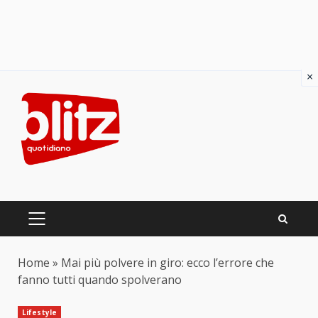
×
Skip
to
content
PRIMARY
MENU
Home
»
Mai più polvere in giro: ecco l’errore che
fanno tutti quando spolverano
Lifestyle