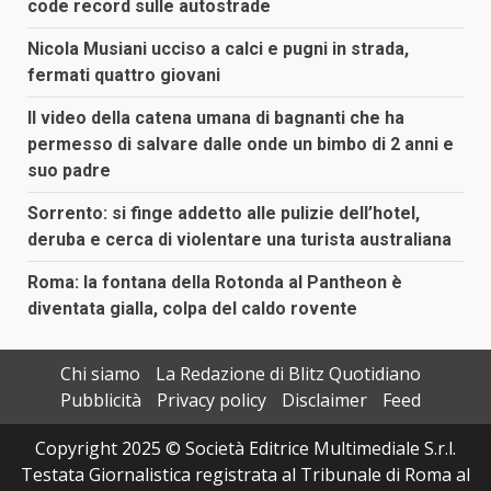
code record sulle autostrade
Nicola Musiani ucciso a calci e pugni in strada,
fermati quattro giovani
Il video della catena umana di bagnanti che ha
permesso di salvare dalle onde un bimbo di 2 anni e
suo padre
Sorrento: si finge addetto alle pulizie dell’hotel,
deruba e cerca di violentare una turista australiana
Roma: la fontana della Rotonda al Pantheon è
diventata gialla, colpa del caldo rovente
Chi siamo
La Redazione di Blitz Quotidiano
Pubblicità
Privacy policy
Disclaimer
Feed
Copyright 2025 © Società Editrice Multimediale S.r.l.
Testata Giornalistica registrata al Tribunale di Roma al