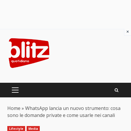
×
Skip
to
content
PRIMARY
MENU
Home
»
WhatsApp lancia un nuovo strumento: cosa
sono le domande private e come usarle nei canali
Lifestyle
Media