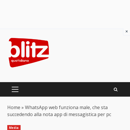
×
Skip
to
content
PRIMARY
MENU
Home
»
WhatsApp web funziona male, che sta
succedendo alla nota app di messagistica per pc
Media