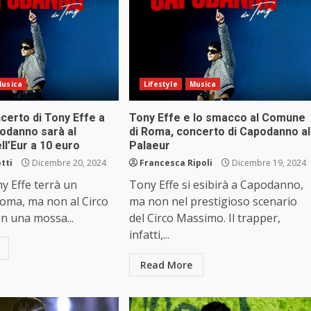
usica
Lifestyle
Musica
ncerto di Tony Effe a
Tony Effe e lo smacco al Comune
odanno sarà al
di Roma, concerto di Capodanno al
ll’Eur a 10 euro
Palaeur
tti
Dicembre 20, 2024
Francesca Ripoli
Dicembre 19, 2024
ny Effe terrà un
Tony Effe si esibirà a Capodanno,
Roma, ma non al Circo
ma non nel prestigioso scenario
n una mossa...
del Circo Massimo. Il trapper,
infatti,...
Read More