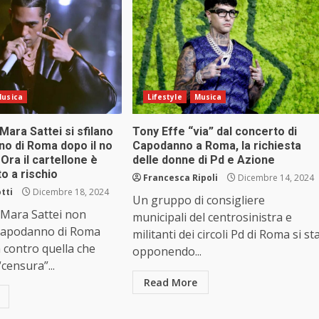
usica
Lifestyle
Musica
ara Sattei si sfilano
Tony Effe “via” dal concerto di
no di Roma dopo il no
Capodanno a Roma, la richiesta
 Ora il cartellone è
delle donne di Pd e Azione
o a rischio
Francesca Ripoli
Dicembre 14, 2024
tti
Dicembre 18, 2024
Un gruppo di consigliere
Mara Sattei non
municipali del centrosinistra e
Capodanno di Roma
militanti dei circoli Pd di Roma si st
 contro quella che
opponendo...
censura”...
Read More