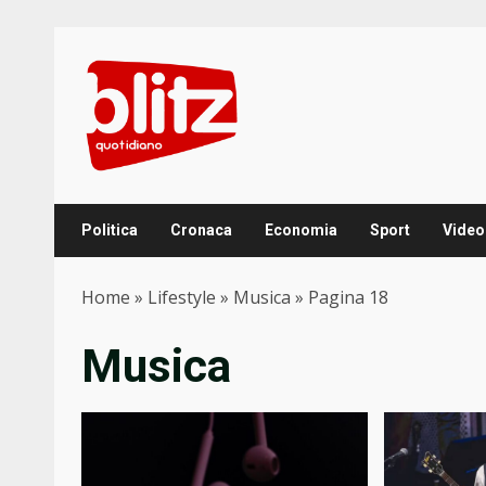
Skip
to
content
Politica
Cronaca
Economia
Sport
Video
Home
»
Lifestyle
»
Musica
»
Pagina 18
Musica