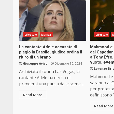
Lifestyle
Musica
Lifestyle
M
La cantante Adele accusata di
Mahmood e M
plagio in Brasile, giudice ordina il
dal Capodan
ritiro di un brano
a Tony Effe.
vuoto, event
Giuseppe Avico
Dicembre 19, 2024
Lorenzo Brio
Archiviato il tour a Las Vegas, la
Mahmood e 
cantante Adele ha deciso di
saranno al 
prendersi una pausa dalle scene....
per protesta
definiscono “
Read More
Read More