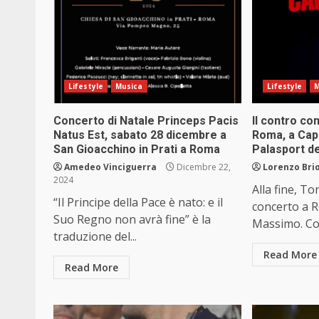
Lifestyle
Musica
Lifestyle
M
Concerto di Natale Princeps Pacis
Il contro co
Natus Est, sabato 28 dicembre a
Roma, a Cap
San Gioacchino in Prati a Roma
Palasport de
Amedeo Vinciguerra
Dicembre 22,
Lorenzo Brio
2024
Alla fine, To
“Il Principe della Pace è nato: e il
concerto a 
Suo Regno non avrà fine” è la
Massimo. Co
traduzione del...
Read More
Read More