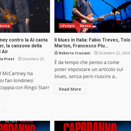
usica
Lifestyle
Musica
ey contro la AI canta
Il blues in Italia: Fabio Treves, Tolo
er, la canzone della
Marton, Francesco Piu…
 Air
Roberto Cruciani
Dicembre 22, 2024
ia Prest
Dicembre 25,
È da tempo che penso a come
poter impostare un articolo sul
ul McCartney ha
blues, senza però riuscire a...
uoi fan londinesi
coppia con Ringo Starr
Read More