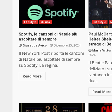
Lifestyle
Musica
Lifestyle
M
Spotify, le canzoni di Natale più
Paul McCartn
ascoltate di sempre
Helter Skelt
strage di Bel
Giuseppe Avico
Dicembre 25, 2024
Maria Vittor
Il New York Post riporta le canzoni
2024
di Natale più ascoltate di sempre
Il Beatle Pa
su Spotify. La regina...
deliziato i s
cantando in 
Read More
due...
Read More