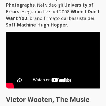
Photographs
. Nel video gli
University of
Errors
eseguono live nel 2008
When I Don’t
Want You
, brano firmato dal bassista dei
Soft Machine
Hugh Hopper
.
Victor Wooten, The Music