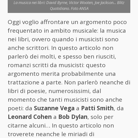
La musica nei libri: David Byrne, Victor Wooten, Joe Jackson... Blitz
Quotidiano. Foto ANSA
Oggi voglio affrontare un argomento poco
frequentato in ambito musicale: la musica
nei libri, ovvero quando i musicisti sono
anche scrittori. In questo articolo non
parlerò dei molti, e spesso ben riusciti,
romanzi scritti da musicisti: questo
argomento merita probabilmente una
trattazione a parte. Non parlerò neanche di
libri di poesie, numerosissimi, dal
momento che tanti musicisti sono anche
poeti: da
Suzanne Vega
a
Patti Smith
, da
Leonard Cohen
a
Bob Dylan
, solo per
citarne alcuni… In questo articolo non
troverete neanche le miriadi di