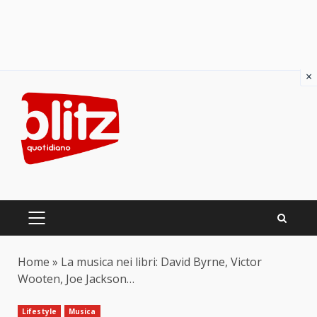
×
Skip
to
content
PRIMARY
MENU
Home
»
La musica nei libri: David Byrne, Victor
Wooten, Joe Jackson…
Lifestyle
Musica