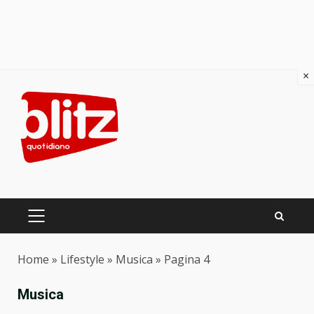
×
Skip
to
content
PRIMARY
MENU
Home
»
Lifestyle
»
Musica
»
Pagina 4
Musica