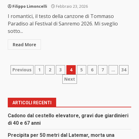
Filippo Limoncelli
Febbraio 23, 2026
I romantici, il testo della canzone di Tommaso
Paradiso al Festival di Sanremo 2026. Mi sveglio
sotto...
Read More
Paginazione
Previous
1
2
3
4
5
6
7
…
34
Next
degli
articoli
ARTICOLI RECENTI
Cadono dal cestello elevatore, gravi due giardinieri
di 40 e 67 anni
Precipita per 50 metri dal Latemar, morta una