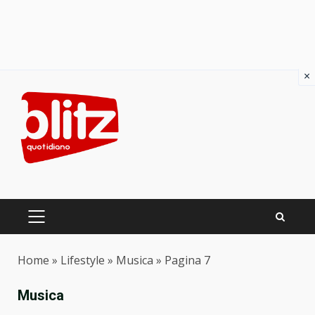
×
Skip
to
content
PRIMARY
MENU
Home
»
Lifestyle
»
Musica
»
Pagina 7
Musica