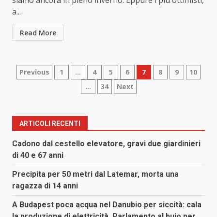
siamo ancora in pieno inverno. Eppure i più ottimisti,
a...
Read More
Paginazione
Previous
1
…
4
5
6
7
8
9
10
…
34
Next
degli
articoli
ARTICOLI RECENTI
Cadono dal cestello elevatore, gravi due giardinieri
di 40 e 67 anni
Precipita per 50 metri dal Latemar, morta una
ragazza di 14 anni
A Budapest poca acqua nel Danubio per siccità: cala
la produzione di elettricità, Parlamento al buio per