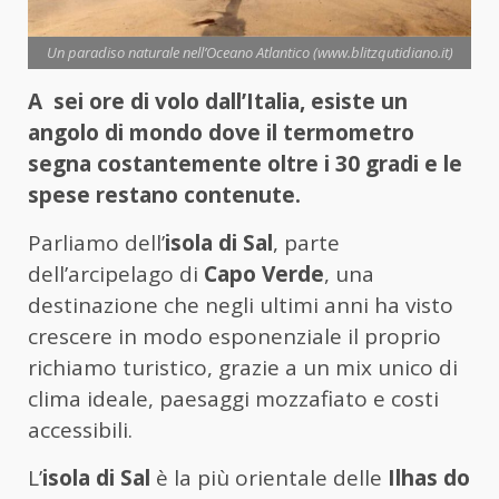
Un paradiso naturale nell’Oceano Atlantico (www.blitzqutidiano.it)
A sei ore di volo dall’Italia, esiste un
angolo di mondo dove il termometro
segna costantemente oltre i 30 gradi e le
spese restano contenute.
Parliamo dell’
isola di Sal
, parte
dell’arcipelago di
Capo Verde
, una
destinazione che negli ultimi anni ha visto
crescere in modo esponenziale il proprio
richiamo turistico, grazie a un mix unico di
clima ideale, paesaggi mozzafiato e costi
accessibili.
L’
isola di Sal
è la più orientale delle
Ilhas do