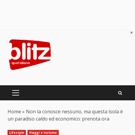
×
Skip
to
content
PRIMARY
MENU
Home
»
Non la conosce nessuno, ma questa isola è
un paradiso caldo ed economico: prenota ora
Lifestyle
Viaggi e turismo