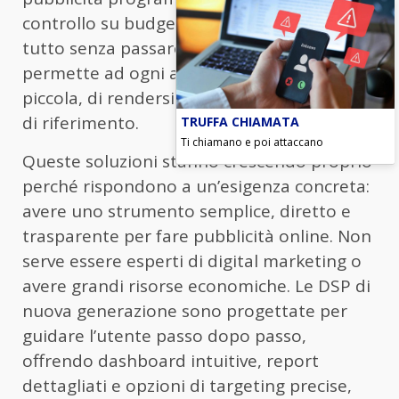
controllo su budget, targeting e risultati, il
tutto senza passare da Google o Meta. Ciò
permette ad ogni azienda, grande o
piccola, di rendersi visibile al proprio target
di riferimento.
TRUFFA CHIAMATA
Ti chiamano e poi attaccano
Queste soluzioni stanno crescendo proprio
perché rispondono a un’esigenza concreta:
avere uno strumento semplice, diretto e
trasparente per fare pubblicità online. Non
serve essere esperti di digital marketing o
avere grandi risorse economiche. Le DSP di
nuova generazione sono progettate per
guidare l’utente passo dopo passo,
offrendo dashboard intuitive, report
dettagliati e opzioni di targeting precise,