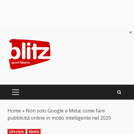
×
Skip
to
content
PRIMARY
MENU
Home
»
Non solo Google e Meta: come fare
pubblicità online in modo intelligente nel 2025
Lifestyle
Media