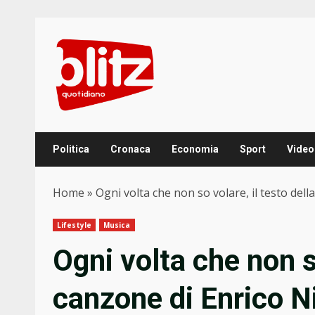
Skip
to
content
Politica
Cronaca
Economia
Sport
Video
Home
»
Ogni volta che non so volare, il testo del
Lifestyle
Musica
Ogni volta che non so
canzone di Enrico N