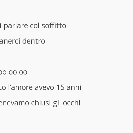
 parlare col soffitto
manerci dentro
oo oo oo
to l’amore avevo 15 anni
nevamo chiusi gli occhi