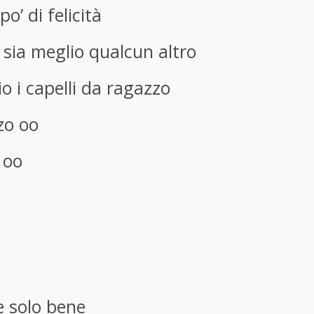
o’ di felicità
sia meglio qualcun altro
o i capelli da ragazzo
zo oo
 oo
 solo bene