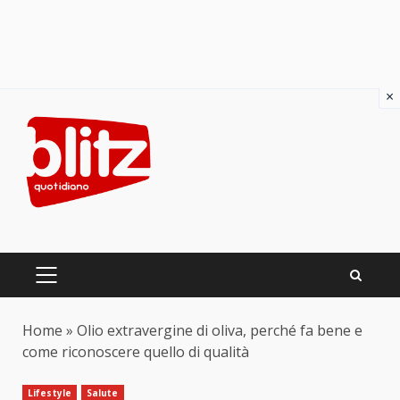
×
Skip
to
content
PRIMARY
MENU
Home
»
Olio extravergine di oliva, perché fa bene e
come riconoscere quello di qualità
Lifestyle
Salute