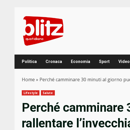
Skip
to
content
Politica
Cronaca
Economia
Sport
Video
Home
»
Perché camminare 30 minuti al giorno può
Lifestyle
Salute
Perché camminare 3
rallentare l’invecc