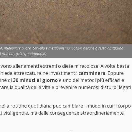
o, migliorare cuore, cervello e metabolismo. Scopri perché questa abitudine
 potente. (blitzquotidiano.it)
ono allenamenti estremi o diete miracolose. A volte basta
ichiede attrezzatura né investimenti:
camminare
. Eppure
ine di
30 minuti al giorno
è uno dei metodi più efficaci e
rare la qualità della vita e prevenire numerosi disturbi legati
nella routine quotidiana può cambiare il modo in cui il corpo
attività gentile, ma dalle conseguenze straordinariamente