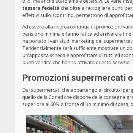
olio, ma anche scatolame e detersivi. Le varie ins
tessere fedeltà
che oltre a raccogliere punti per
effettivi sullo scontrino, permettono di approfittar
Ad essere alla ricerca continua di promozioni var
pensione minima e fanno fatica ad arrivare a fine
ha portato i vari studi marketing dei supermercati 
Tendenzialmente sarà sufficiente mostrare un docu
un’apposita scheda e approfittare di tutti gli scont
punti vendita che hanno attivato questo servizio.
Promozioni supermercati ov
Dai supermercati che appartengo al circuito Iper
quello della Conad che dispone della consegna gra
superiore al 60% a fronte di un minimo di spesa, d