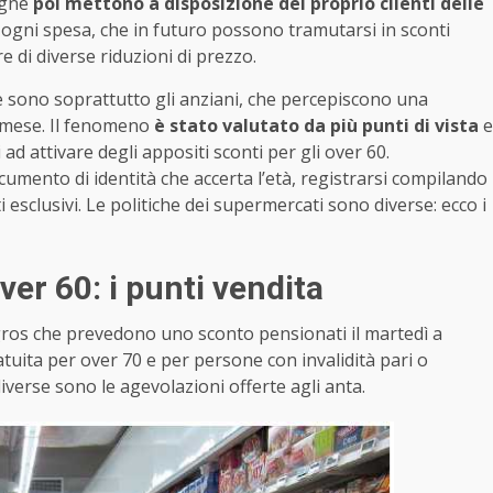
egne
poi mettono a disposizione dei proprio clienti delle
 ogni spesa, che in futuro possono tramutarsi in sconti
e di diverse riduzioni di prezzo.
ie sono soprattutto gli anziani, che percepiscono una
 mese. Il fenomeno
è stato valutato da più punti di vista
e
ad attivare degli appositi sconti per gli over 60.
mento di identità che accerta l’età, registrarsi compilando
i esclusivi. Le politiche dei supermercati sono diverse: ecco i
er 60: i punti vendita
gros che prevedono uno sconto pensionati il martedì a
tuita per over 70 e per persone con invalidità pari o
iverse sono le agevolazioni offerte agli anta.