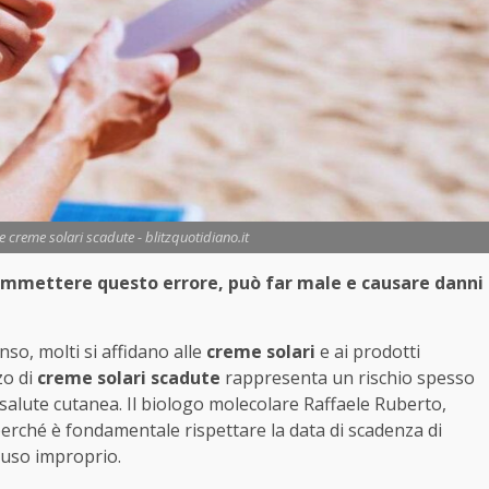
 creme solari scadute - blitzquotidiano.it
commettere questo errore, può far male e causare danni
enso, molti si affidano alle
creme solari
e ai prodotti
zo di
creme solari scadute
rappresenta un rischio spesso
salute cutanea. Il biologo molecolare Raffaele Ruberto,
rché è fondamentale rispettare la data di scadenza di
 uso improprio.