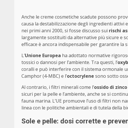
Anche le creme cosmetiche scadute possono provo
causa la destabilizzazione degli ingredienti attivi
nei primi anni 2000, si fosse discusso sui
rischi a
largamente sostituiti da alternative più sicure e s
efficace è ancora indispensabile per garantire la s
L’
Unione Europea
ha adottato normative rigorose pe
tossici o dannosi per l’ambiente. Tra questi, l’
oxy
coralli e può interferire con il sistema ormonale 
Camphor (4-MBC) e l’
octocrylene
sono sotto osser
Al contrario, i filtri minerali come l’
ossido di zinco
sicuri per la pelle e l’ambiente, anche se si continu
fauna marina. L’UE promuove l’uso di filtri non na
linea con le politiche ambientali e di tutela della 
Sole e pelle: dosi corrette e preve