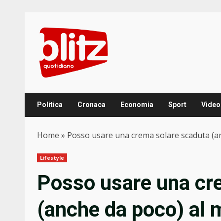
Skip
to
content
Politica
Cronaca
Economia
Sport
Video
Home
»
Posso usare una crema solare scaduta (an
Lifestyle
Posso usare una cr
(anche da poco) al 