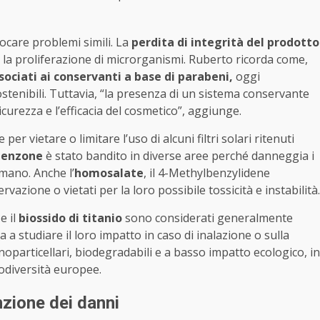
care problemi simili. La
perdita di integrità del prodotto
 e la proliferazione di microrganismi. Ruberto ricorda come,
ssociati ai conservanti a base di parabeni,
oggi
ostenibili. Tuttavia, “la presenza di un sistema conservante
icurezza e l’efficacia del cosmetico”, aggiunge.
r vietare o limitare l’uso di alcuni filtri solari ritenuti
benzone
è stato bandito in diverse aree perché danneggia i
umano. Anche l’
homosalate
, il 4-Methylbenzylidene
vazione o vietati per la loro possibile tossicità e instabilità.
e il
biossido di titanio
sono considerati generalmente
a a studiare il loro impatto in caso di inalazione o sulla
noparticellari, biodegradabili e a basso impatto ecologico, in
biodiversità europee.
nzione dei danni