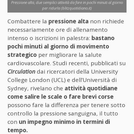
Pressione alta, due semplici attività da fare in pochi minuti al giorno
per ridurla (blitzquotidiano.it)
Combattere la
pressione alta
non richiede
necessariamente ore di allenamento
intenso o iscrizioni in palestra:
bastano
pochi minuti al giorno di movimento
strategico
per migliorare la salute
cardiovascolare. Studi recenti, pubblicati su
Circulation
dai ricercatori della University
College London (UCL) e dell’Università di
Sydney, rivelano che
attività quotidiane
come salire le scale o fare brevi corse
possono fare la differenza per tenere sotto
controllo la pressione sanguigna, il tutto
con
un impegno minimo in termini di
tempo.