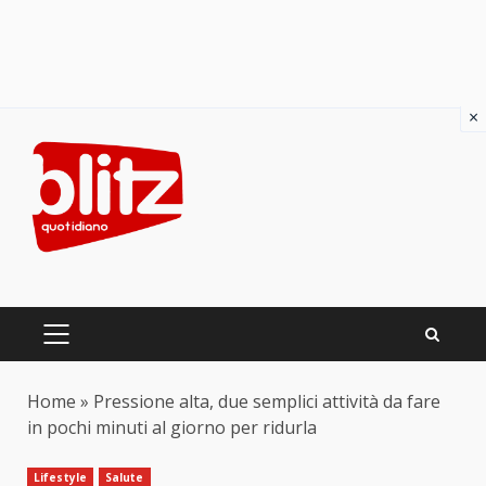
×
Skip
to
content
PRIMARY
MENU
Home
»
Pressione alta, due semplici attività da fare
in pochi minuti al giorno per ridurla
Lifestyle
Salute