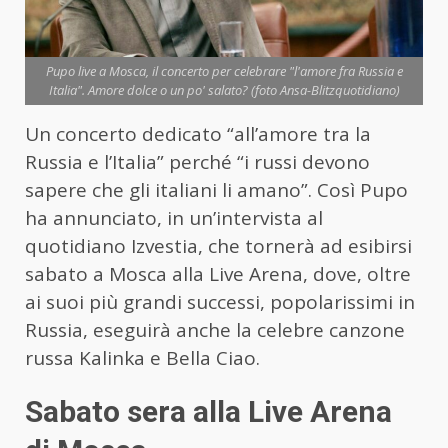
Pupo live a Mosca, il concerto per celebrare "l'amore fra Russia e
Italia". Amore dolce o un po' salato? (foto Ansa-Blitzquotidiano)
Un concerto dedicato “all’amore tra la
Russia e l’Italia” perché “i russi devono
sapere che gli italiani li amano”. Così Pupo
ha annunciato, in un’intervista al
quotidiano Izvestia, che tornerà ad esibirsi
sabato a Mosca alla Live Arena, dove, oltre
ai suoi più grandi successi, popolarissimi in
Russia, eseguirà anche la celebre canzone
russa Kalinka e Bella Ciao.
Sabato sera alla Live Arena