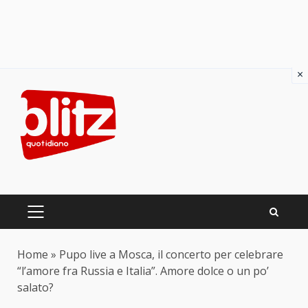
×
Skip
to
content
PRIMARY
MENU
Home
»
Pupo live a Mosca, il concerto per celebrare
“l’amore fra Russia e Italia”. Amore dolce o un po’
salato?