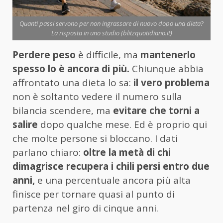
Quanti passi servono per non ingrassare di nuovo dopo una dieta?
La risposta in uno studio (blitzquotidiano.it)
Perdere peso
è difficile, ma
mantenerlo
spesso lo è ancora di più.
Chiunque abbia
affrontato una dieta lo sa:
il vero problema
non è soltanto vedere il numero sulla
bilancia scendere, ma
evitare che torni a
salire
dopo qualche mese. Ed è proprio qui
che molte persone si bloccano. I dati
parlano chiaro:
oltre la metà di chi
dimagrisce recupera i chili persi entro due
anni,
e una percentuale ancora più alta
finisce per tornare quasi al punto di
partenza nel giro di cinque anni.