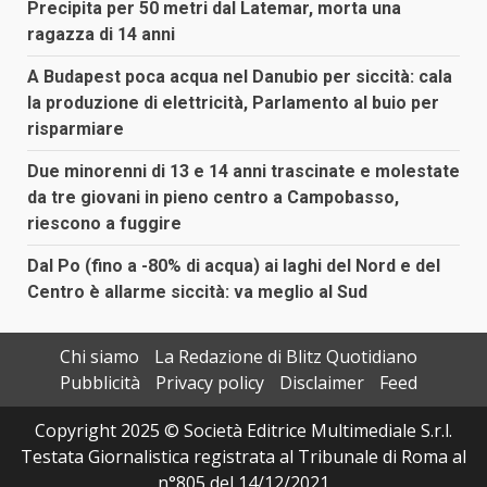
Precipita per 50 metri dal Latemar, morta una
ragazza di 14 anni
A Budapest poca acqua nel Danubio per siccità: cala
la produzione di elettricità, Parlamento al buio per
risparmiare
Due minorenni di 13 e 14 anni trascinate e molestate
da tre giovani in pieno centro a Campobasso,
riescono a fuggire
Dal Po (fino a -80% di acqua) ai laghi del Nord e del
Centro è allarme siccità: va meglio al Sud
Chi siamo
La Redazione di Blitz Quotidiano
Pubblicità
Privacy policy
Disclaimer
Feed
Copyright 2025 © Società Editrice Multimediale S.r.l.
Testata Giornalistica registrata al Tribunale di Roma al
n°805 del 14/12/2021