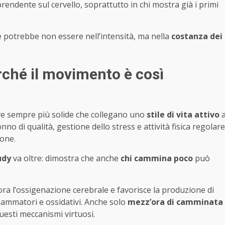
ndente sul cervello, soprattutto in chi mostra già i primi
e potrebbe non essere nell’intensità, ma nella
costanza dei
erché il movimento è così
rove sempre più solide che collegano uno
stile di vita attivo
no di qualità, gestione dello stress e attività fisica regolare
ione.
udy
va oltre: dimostra che anche
chi cammina poco
può
liora l’ossigenazione cerebrale e favorisce la produzione di
fiammatori e ossidativi. Anche solo
mezz’ora di camminata
questi meccanismi virtuosi.