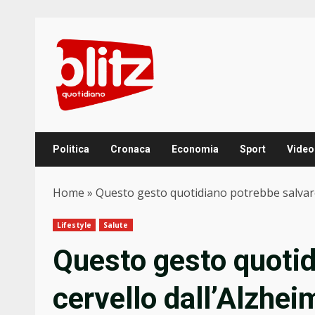
Skip
to
content
Politica
Cronaca
Economia
Sport
Video
Home
»
Questo gesto quotidiano potrebbe salvare 
Lifestyle
Salute
Questo gesto quotid
cervello dall’Alzhei