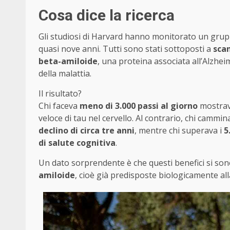
Cosa dice la ricerca
Gli studiosi di Harvard hanno monitorato un gruppo 
quasi nove anni. Tutti sono stati sottoposti a
scan
beta-amiloide
, una proteina associata all’Alzhe
della malattia.
Il risultato?
Chi faceva
meno di 3.000 passi al giorno
mostra
veloce di tau nel cervello. Al contrario, chi cammi
declino di circa tre anni
, mentre chi superava i
5
di salute cognitiva
.
Un dato sorprendente è che questi benefici si so
amiloide
, cioè già predisposte biologicamente all