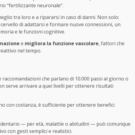
io “fertilizzante neuronale”.
glio tra loro e a ripararsi in caso di danni. Non solo:
el cervello di adattarsi e formare nuove connessioni, un
ria e le funzioni cognitive.
mmazione
e
migliora la funzione vascolare
, fattori che
reattivo nel tempo.
 raccomandazioni che parlano di 10.000 passi al giorno o
n serve arrivare a quei livelli per ottenere risultati
rno con costanza, è sufficiente per ottenere benefici
ù sedentario — per età, malattie o abitudini — può comunque
vo con gesti semplici e realistici.