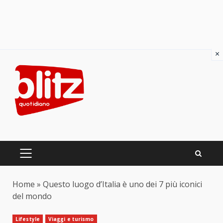
×
Skip
to
content
PRIMARY
MENU
Home
»
Questo luogo d’Italia è uno dei 7 più iconici
del mondo
Lifestyle
Viaggi e turismo