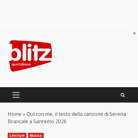
×
Skip
to
content
PRIMARY
MENU
Home
»
Qui con me, il testo della canzone di Serena
Brancale a Sanremo 2026
Lifestyle
Musica