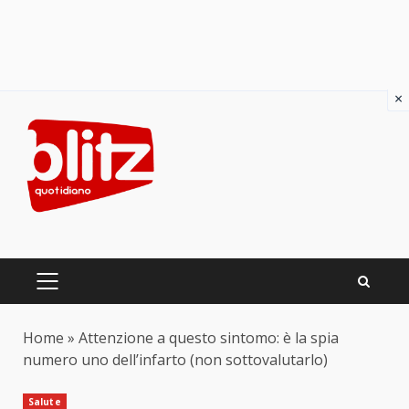
×
Skip
to
content
PRIMARY
MENU
Home
»
Attenzione a questo sintomo: è la spia
numero uno dell’infarto (non sottovalutarlo)
Salute