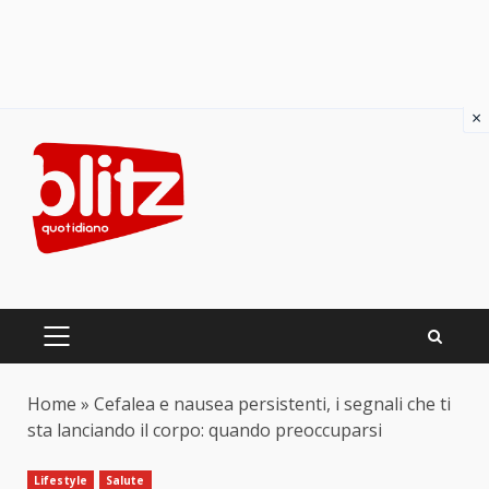
×
Skip
to
content
PRIMARY
MENU
Home
»
Cefalea e nausea persistenti, i segnali che ti
sta lanciando il corpo: quando preoccuparsi
Lifestyle
Salute