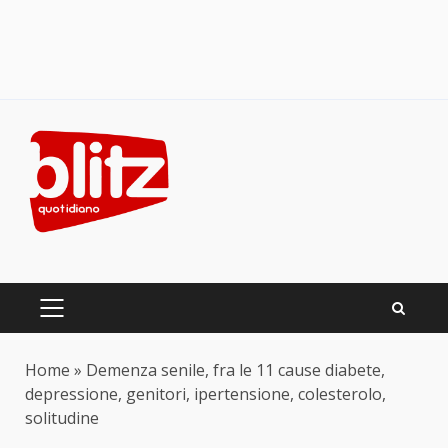
Skip
to
content
PRIMARY
MENU
Home
»
Demenza senile, fra le 11 cause diabete,
depressione, genitori, ipertensione, colesterolo,
solitudine