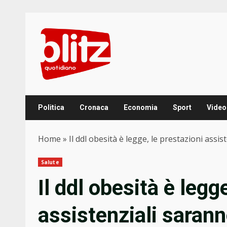
Skip
to
content
Politica
Cronaca
Economia
Sport
Video
Home
»
Il ddl obesità è legge, le prestazioni assis
Salute
Il ddl obesità è legg
assistenziali sarann