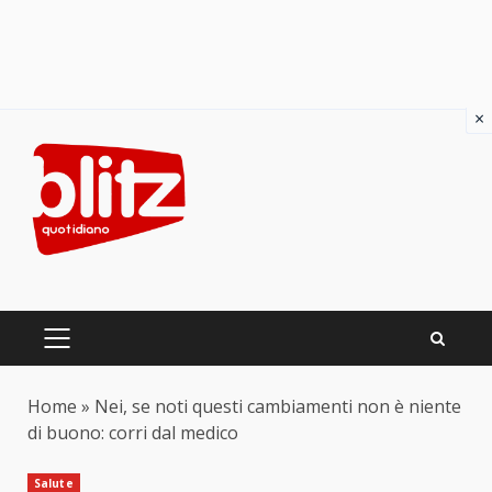
×
Skip
to
content
PRIMARY
MENU
Home
»
Nei, se noti questi cambiamenti non è niente
di buono: corri dal medico
Salute