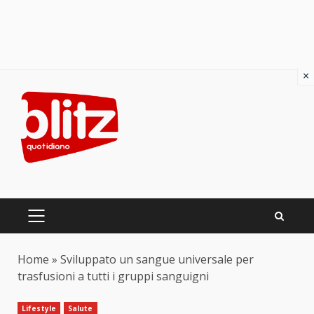
×
Skip
to
content
PRIMARY
MENU
Home
»
Sviluppato un sangue universale per
trasfusioni a tutti i gruppi sanguigni
Lifestyle
Salute