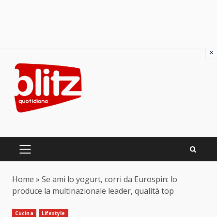
×
Skip
to
content
PRIMARY
MENU
Home
»
Se ami lo yogurt, corri da Eurospin: lo
produce la multinazionale leader, qualità top
Cucina
Lifestyle