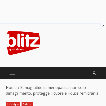
×
Skip
to
content
PRIMARY
MENU
Home
»
Semaglutide in menopausa: non solo
dimagrimento, protegge il cuore e riduce l’emicrania
Lifestyle
Salute