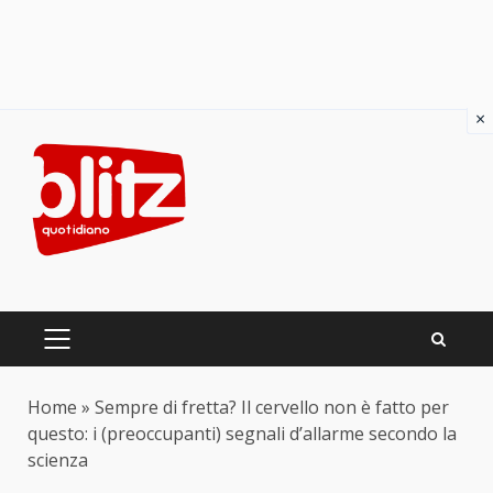
×
Skip
to
content
PRIMARY
MENU
Home
»
Sempre di fretta? Il cervello non è fatto per
questo: i (preoccupanti) segnali d’allarme secondo la
scienza