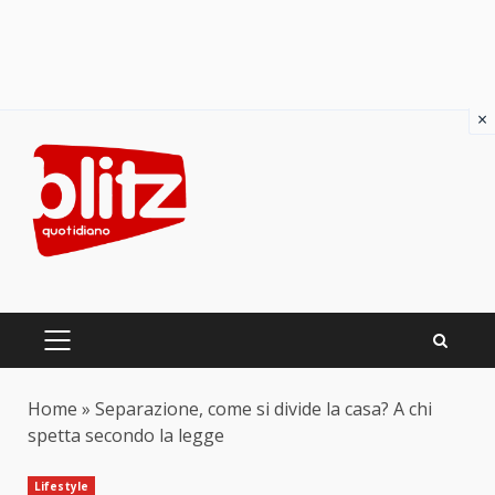
×
Skip
to
content
PRIMARY
MENU
Home
»
Separazione, come si divide la casa? A chi
spetta secondo la legge
Lifestyle