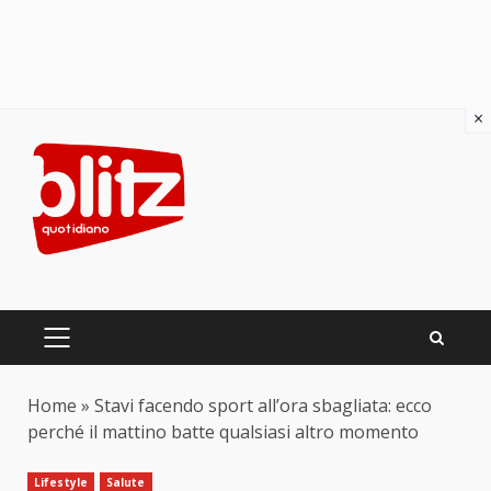
×
Skip
to
content
PRIMARY
MENU
Home
»
Stavi facendo sport all’ora sbagliata: ecco
perché il mattino batte qualsiasi altro momento
Lifestyle
Salute