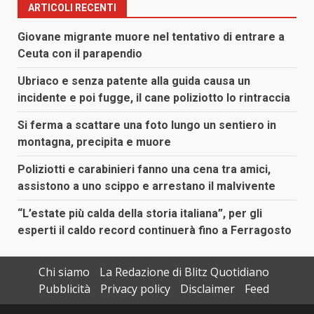
ARTICOLI RECENTI
Giovane migrante muore nel tentativo di entrare a
Ceuta con il parapendio
Ubriaco e senza patente alla guida causa un
incidente e poi fugge, il cane poliziotto lo rintraccia
Si ferma a scattare una foto lungo un sentiero in
montagna, precipita e muore
Poliziotti e carabinieri fanno una cena tra amici,
assistono a uno scippo e arrestano il malvivente
“L’estate più calda della storia italiana”, per gli
esperti il caldo record continuerà fino a Ferragosto
Chi siamo
La Redazione di Blitz Quotidiano
Pubblicità
Privacy policy
Disclaimer
Feed