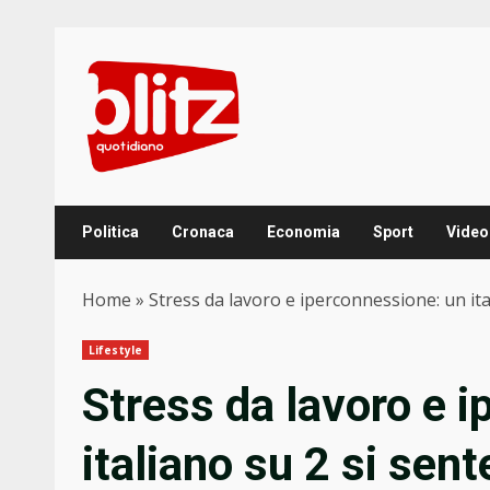
Skip
to
content
Politica
Cronaca
Economia
Sport
Video
Home
»
Stress da lavoro e iperconnessione: un it
Lifestyle
Stress da lavoro e 
italiano su 2 si sen