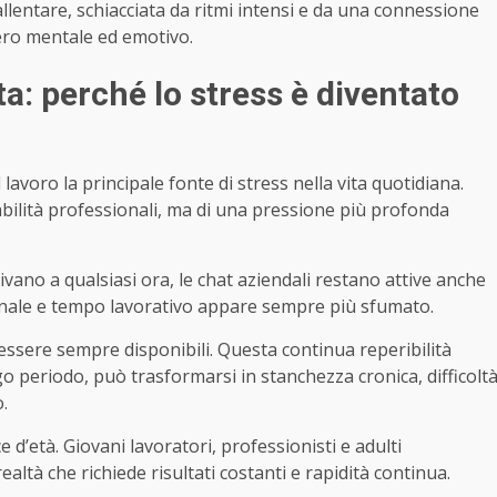
a rallentare, schiacciata da ritmi intensi e da una connessione
ero mentale ed emotivo.
ata: perché lo stress è diventato
l lavoro la principale fonte di stress nella vita quotidiana.
sabilità professionali, ma di una pressione più profonda
rivano a qualsiasi ora, le chat aziendali restano attive anche
rsonale e tempo lavorativo appare sempre più sfumato.
ssere sempre disponibili. Questa continua reperibilità
go periodo, può trasformarsi in stanchezza cronica, difficolt
.
d’età. Giovani lavoratori, professionisti e adulti
altà che richiede risultati costanti e rapidità continua.