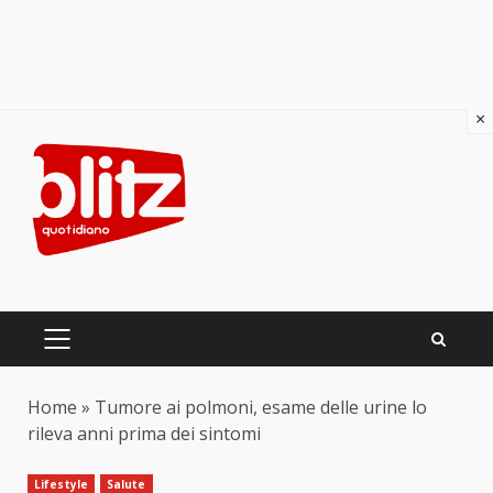
×
Skip
to
content
PRIMARY
MENU
Home
»
Tumore ai polmoni, esame delle urine lo
rileva anni prima dei sintomi
Lifestyle
Salute