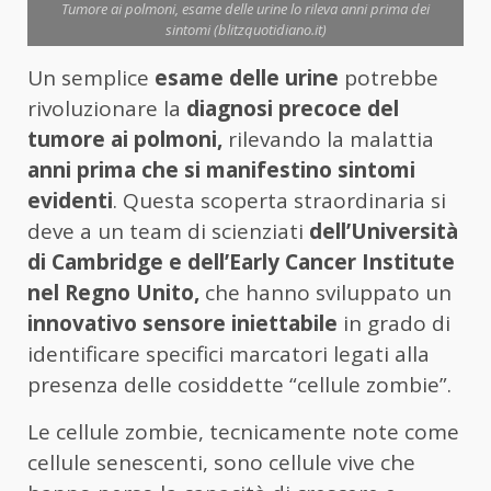
Tumore ai polmoni, esame delle urine lo rileva anni prima dei
sintomi (blitzquotidiano.it)
Un semplice
esame delle urine
potrebbe
rivoluzionare la
diagnosi precoce del
tumore ai polmoni,
rilevando la malattia
anni prima che si manifestino sintomi
evidenti
. Questa scoperta straordinaria si
deve a un team di scienziati
dell’Università
di Cambridge e dell’Early Cancer Institute
nel Regno Unito,
che hanno sviluppato un
innovativo sensore iniettabile
in grado di
identificare specifici marcatori legati alla
presenza delle cosiddette “cellule zombie”.
Le cellule zombie, tecnicamente note come
cellule senescenti, sono cellule vive che