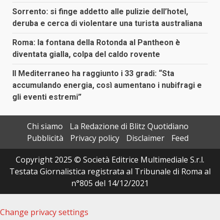
Sorrento: si finge addetto alle pulizie dell’hotel,
deruba e cerca di violentare una turista australiana
Roma: la fontana della Rotonda al Pantheon è
diventata gialla, colpa del caldo rovente
Il Mediterraneo ha raggiunto i 33 gradi: “Sta
accumulando energia, così aumentano i nubifragi e
gli eventi estremi”
Chi siamo
La Redazione di Blitz Quotidiano
Pubblicità
Privacy policy
Disclaimer
Feed
Copyright 2025 © Società Editrice Multimediale S.r.l.
Testata Giornalistica registrata al Tribunale di Roma al
n°805 del 14/12/2021
Change privacy settings