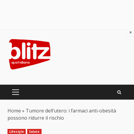
×
Skip
to
content
PRIMARY
MENU
Home
»
Tumore dell’utero: i farmaci anti-obesità
possono ridurre il rischio
Lifestyle
Salute