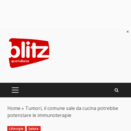
×
Skip
to
content
PRIMARY
MENU
Home
»
Tumori, il comune sale da cucina potrebbe
potenziare le immunoterapie
Lifestyle
Salute