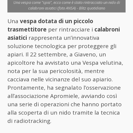
Una vespa come "spia", ecco come è stato rintracciato un nido di
calabroni asiatici (foto ANSA) - Blitz quotidiano
Una
vespa dotata di un piccolo
trasmettitore
per rintracciare i
calabroni
asiatici
rappresenta un’innovativa
soluzione tecnologica per proteggere gli
apiari. Il 22 settembre, a Giaveno, un
apicoltore ha avvistato una Vespa velutina,
nota per la sua pericolosità, mentre
cacciava nelle vicinanze del suo apiario.
Prontamente, ha segnalato l’osservazione
all’associazione Apromiele, avviando così
una serie di operazioni che hanno portato
alla scoperta di un nido tramite la tecnica
di radiotracking.