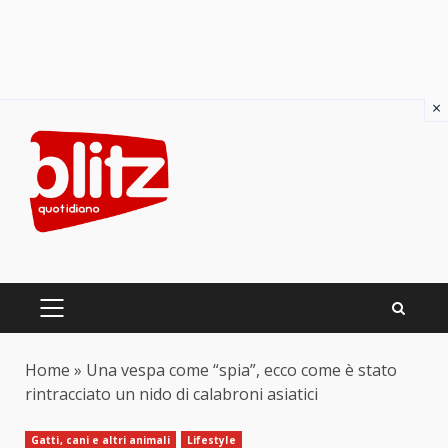
×
Skip
to
content
PRIMARY
MENU
Home
»
Una vespa come “spia”, ecco come è stato
rintracciato un nido di calabroni asiatici
Gatti, cani e altri animali
Lifestyle