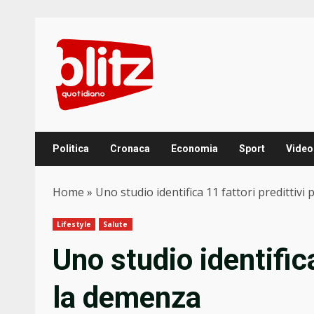
Skip
to
content
Politica
Cronaca
Economia
Sport
Video
Home
»
Uno studio identifica 11 fattori predittivi
Lifestyle
Salute
Uno studio identifica
la demenza