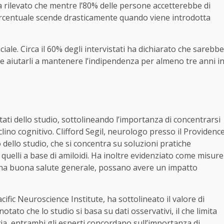
 ha rilevato che mentre l’80% delle persone accetterebbe di
percentuale scende drasticamente quando viene introdotta
ciale. Circa il 60% degli intervistati ha dichiarato che sarebbe
se aiutarli a mantenere l’indipendenza per almeno tre anni i
ltati dello studio, sottolineando l’importanza di concentrarsi
eclino cognitivo. Clifford Segil, neurologo presso il Providenc
 dello studio, che si concentra su soluzioni pratiche
 quelli a base di amiloidi. Ha inoltre evidenziato come misure
 una buona salute generale, possano avere un impatto
cific Neuroscience Institute, ha sottolineato il valore di
notato che lo studio si basa su dati osservativi, il che limita
avia, entrambi gli esperti concordano sull’importanza di