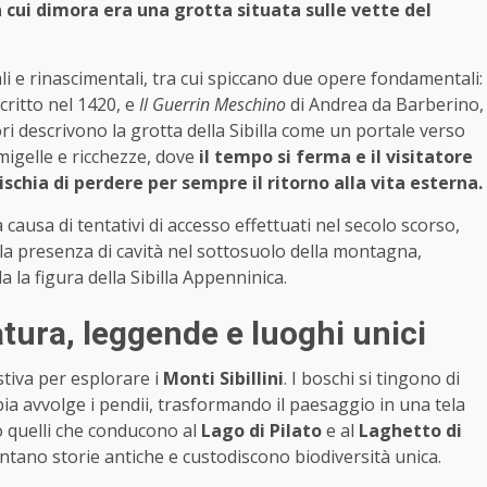
cui dimora era una grotta situata sulle vette del
li e rinascimentali, tra cui spiccano due opere fondamentali:
critto nel 1420, e
Il Guerrin Meschino
di Andrea da Barberino,
ri descrivono la grotta della Sibilla come un portale verso
igelle e ricchezze, dove
il tempo si ferma e il visitatore
chia di perdere per sempre il ritorno alla vita esterna.
 causa di tentativi di accesso effettuati nel secolo scorso,
a presenza di cavità nel sottosuolo della montagna,
la figura della Sibilla Appenninica.
atura, leggende e luoghi unici
tiva per esplorare i
Monti Sibillini
. I boschi si tingono di
ia avvolge i pendii, trasformando il paesaggio in una tela
no quelli che conducono al
Lago di Pilato
e al
Laghetto di
ntano storie antiche e custodiscono biodiversità unica.