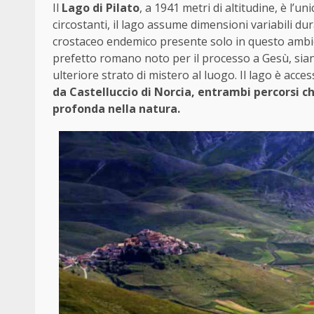
Il
Lago di Pilato
, a 1941 metri di altitudine, è l’u
circostanti, il lago assume dimensioni variabili dur
crostaceo endemico presente solo in questo ambie
prefetto romano noto per il processo a Gesù, sia
ulteriore strato di mistero al luogo. Il lago è acc
da Castelluccio di Norcia, entrambi percorsi 
profonda nella natura.