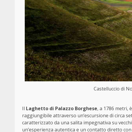
Castelluccio di No
Il
Laghetto di Palazzo Borghese
, a 1786 metri,
raggiungibile attraverso un’escursione di circa set
caratterizzato da una salita impegnativa su vecchie
un’esperienza autentica e un contatto diretto co