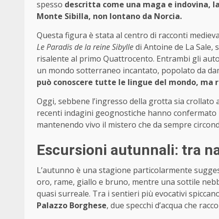
spesso
descritta come una maga e indovina, la 
Monte Sibilla, non lontano da Norcia.
Questa figura è stata al centro di racconti medieva
Le Paradis de la reine Sibylle
di Antoine de La Sale, s
risalente al primo Quattrocento. Entrambi gli auto
un mondo sotterraneo incantato, popolato da dam
può conoscere tutte le lingue del mondo, ma ris
Oggi, sebbene l’ingresso della grotta sia crollato a
recenti indagini geognostiche hanno confermato l
mantenendo vivo il mistero che da sempre circonda 
Escursioni autunnali: tra n
L’autunno è una stagione particolarmente sugges
oro, rame, giallo e bruno, mentre una sottile nebb
quasi surreale. Tra i sentieri più evocativi spicca
Palazzo Borghese
, due specchi d’acqua che racco