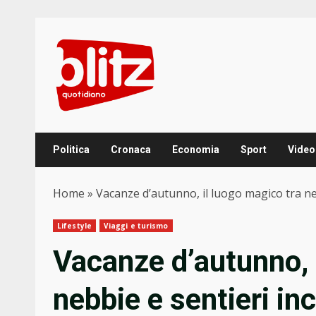
Skip
to
content
Politica
Cronaca
Economia
Sport
Video
Home
»
Vacanze d’autunno, il luogo magico tra neb
Lifestyle
Viaggi e turismo
Vacanze d’autunno, 
nebbie e sentieri in