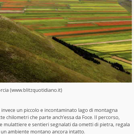
rcia (www.blitzquotidiano.it)
 è invece un piccolo e incontaminato lago di montagna
te chilometri che parte anch’essa da Foce. Il percorso,
 mulattiere e sentieri segnalati da ometti di pietra, regala
n un ambiente montano ancora intatto.