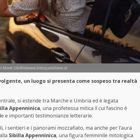
i Monti Sibillini(www.blitzquotidiano.it)
 avvolgente, un luogo si presenta come sospeso tra realtà
entrale, si estende tra Marche e Umbria ed è legata
illa Appenninica
, una profetessa mitica il cui fascino è
de e importanti testimonianze letterarie.
li, i sentieri e i panorami mozzafiato, ma anche per l’aura
alla
Sibilla Appenninica
, una figura femminile mitologica