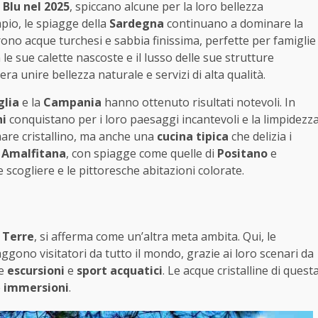
 Blu nel 2025
, spiccano alcune per la loro bellezza
pio, le spiagge della
Sardegna
continuano a dominare la
ono acque turchesi e sabbia finissima, perfette per famiglie
n le sue calette nascoste e il lusso delle sue strutture
era unire bellezza naturale e servizi di alta qualità.
glia
e la
Campania
hanno ottenuto risultati notevoli. In
i
conquistano per i loro paesaggi incantevoli e la limpidezz
mare cristallino, ma anche una
cucina tipica
che delizia i
 Amalfitana
, con spiagge come quelle di
Positano
e
e scogliere e le pittoresche abitazioni colorate.
 Terre
, si afferma come un’altra meta ambita. Qui, le
ggono visitatori da tutto il mondo, grazie ai loro scenari da
me
escursioni
e
sport acquatici
. Le acque cristalline di quest
e
immersioni
.