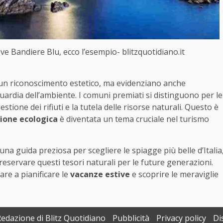
ove Bandiere Blu, ecco l’esempio- blitzquotidiano.it
un riconoscimento estetico, ma evidenziano anche
guardia dell’ambiente. I comuni premiati si distinguono per le
tione dei rifiuti e la tutela delle risorse naturali. Questo è
zione ecologica
è diventata un tema cruciale nel turismo
na guida preziosa per scegliere le spiagge più belle d’Italia
reservare questi tesori naturali per le future generazioni.
are a pianificare le
vacanze estive
e scoprire le meraviglie
Redazione di Blitz Quotidiano
Pubblicità
Privacy policy
Di