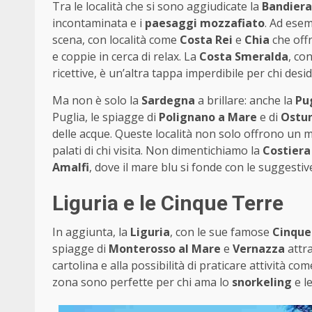
Tra le località che si sono aggiudicate la
Bandiera
incontaminata e i
paesaggi mozzafiato
. Ad esem
scena, con località come
Costa Rei
e
Chia
che offr
e coppie in cerca di relax. La
Costa Smeralda
, co
ricettive, è un’altra tappa imperdibile per chi desid
Ma non è solo la
Sardegna
a brillare: anche la
Pu
Puglia, le spiagge di
Polignano a Mare
e di
Ostun
delle acque. Queste località non solo offrono un 
palati di chi visita. Non dimentichiamo la
Costiera
Amalfi
, dove il mare blu si fonde con le suggestiv
Liguria e le Cinque Terre
In aggiunta, la
Liguria
, con le sue famose
Cinque
spiagge di
Monterosso al Mare
e
Vernazza
attra
cartolina e alla possibilità di praticare attività co
zona sono perfette per chi ama lo
snorkeling
e l