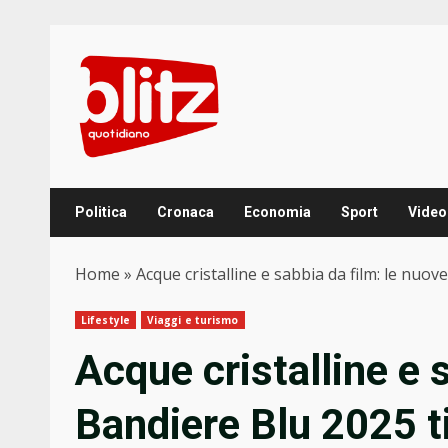
Skip
to
content
Politica
Cronaca
Economia
Sport
Video
Home
»
Acque cristalline e sabbia da film: le nuov
Lifestyle
Viaggi e turismo
Acque cristalline e 
Bandiere Blu 2025 ti 