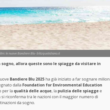
ilm: le nuove Bandiere Blu- blitzquotidiano.it
 sogno, allora queste sono le spiagge da visitare in
 nuove
Bandiere Blu 2025
ha già iniziato a far sognare milion
segnato dalla
Foundation for Environmental Education
o per la
qualità delle acque
, la
pulizia delle spiagge
e
a
si riconferma tra le nazioni con il maggior numero di
tinazioni da sogno.